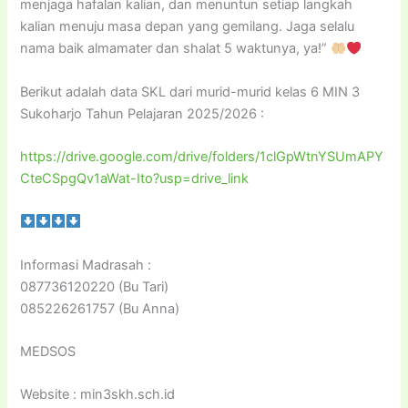
menjaga hafalan kalian, dan menuntun setiap langkah
kalian menuju masa depan yang gemilang. Jaga selalu
nama baik almamater dan shalat 5 waktunya, ya!”
Berikut adalah data SKL dari murid-murid kelas 6 MIN 3
Sukoharjo Tahun Pelajaran 2025/2026 :
https://drive.google.com/drive/folders/1clGpWtnYSUmAPY
CteCSpgQv1aWat-Ito?usp=drive_link
Informasi Madrasah :
087736120220 (Bu Tari)
085226261757 (Bu Anna)
MEDSOS
Website : min3skh.sch.id