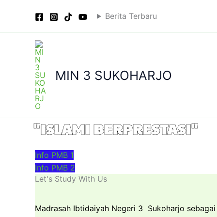
Skip
Berita Terbaru
to
content
MIN 3 SUKOHARJO
"ISLAMI BERPRESTASI"
Info PMB 1
Info PMB 2
Let's Study With Us
Madrasah Ibtidaiyah Negeri 3 Sukoharjo sebaga