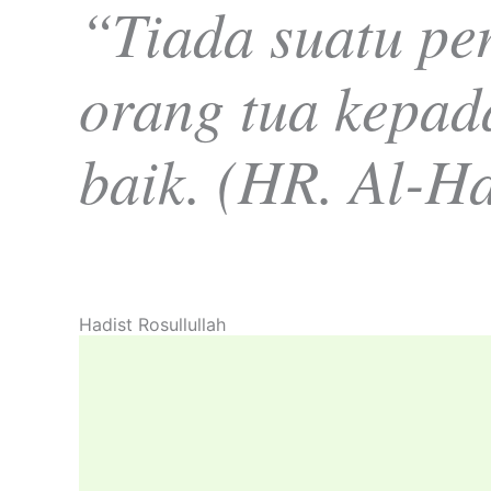
“Tiada suatu pe
orang tua kepad
baik. (HR. Al-H
Hadist Rosullullah