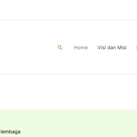
Search
Home
Visi dan Misi
i lembaga