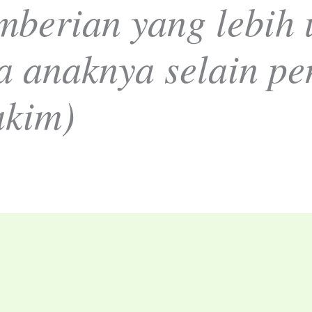
mberian yang lebih 
a anaknya selain pe
akim)