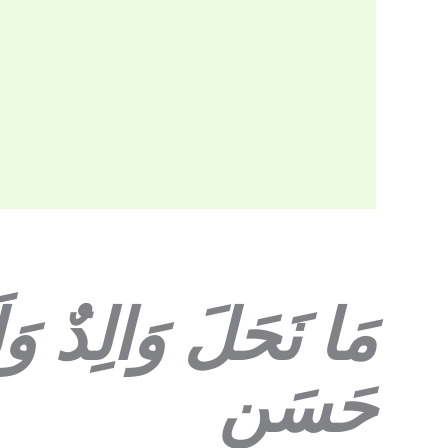
مَا نَحَلَ وَالِدٌ و
حَسَنٍ