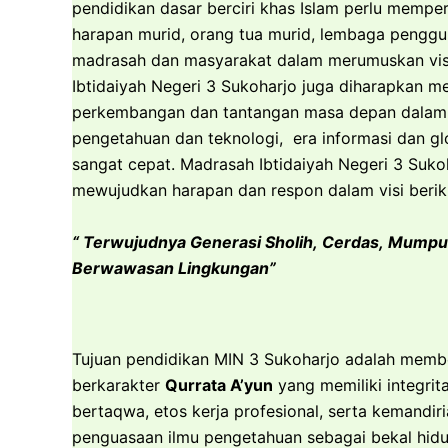
pendidikan dasar berciri khas Islam perlu memp
harapan murid, orang tua murid, lembaga penggu
madrasah dan masyarakat dalam merumuskan vis
Ibtidaiyah Negeri 3 Sukoharjo juga diharapkan m
perkembangan dan tantangan masa depan dalam
pengetahuan dan teknologi, era informasi dan gl
sangat cepat. Madrasah Ibtidaiyah Negeri 3 Sukoh
mewujudkan harapan dan respon dalam visi beriku
“ Terwujudnya Generasi Sholih, Cerdas, Mumpu
Berwawasan Lingkungan”
Tujuan pendidikan MIN 3 Sukoharjo adalah membe
berkarakter
Qurrata A’yun
yang memiliki integri
bertaqwa, etos kerja profesional, serta kemandiri
penguasaan ilmu pengetahuan sebagai bekal hid