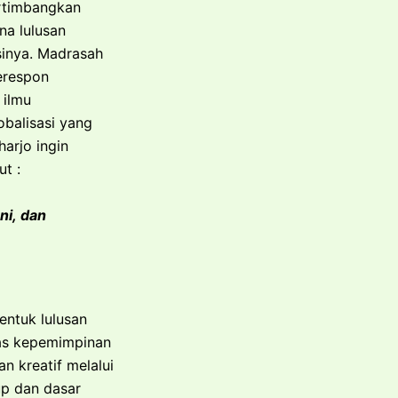
ertimbangkan
na lulusan
inya. Madrasah
erespon
 ilmu
obalisasi yang
arjo ingin
t :
ni, dan
ntuk lulusan
tas kepemimpinan
an kreatif melalui
up dan dasar