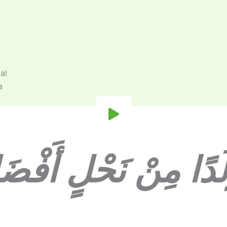
al
a
َلَدًا مِنْ نَحْلٍ أَفْض