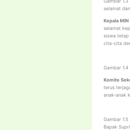
Gambar 1.3
selamat da
Kepala MIN 
selamat kep
siswa tetap
cita-cita de
Gambar 1.4 
Komite Seko
terus terja
anak-anak ke
Gambar 1.5 
Bapak Supr