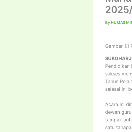
2025
By
HUMAS MIN
Gambar 1.1 
SUKOHARJ
Pendidikan 
sukses meny
Tahun Pelaj
selesai ini 
Acara ini d
dewan guru 
tampak antu
satu tahapa