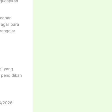
ngucapkan
capan
 agar para
mengejar
gi yang
 pendidikan
25/2026