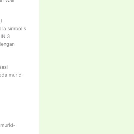
n Wali
t,
ara simbolis
IN 3
 dengan
sesi
ada murid-
 murid-