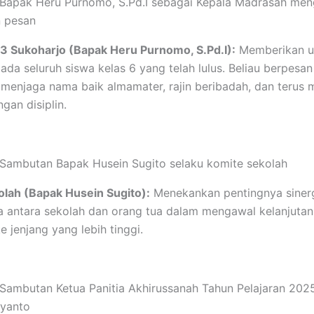
 Bapak Heru Purnomo, S.Pd.I sebagai Kepala Madrasah me
n pesan
3 Sukoharjo (Bapak Heru Purnomo, S.Pd.I):
Memberikan u
ada seluruh siswa kelas 6 yang telah lulus. Beliau berpesan
 menjaga nama baik almamater, rajin beribadah, dan terus 
ngan disiplin.
Sambutan Bapak Husein Sugito selaku komite sekolah
lah (Bapak Husein Sugito):
Menekankan pentingnya siner
ga antara sekolah dan orang tua dalam mengawal kelanjutan
 jenjang yang lebih tinggi.
Sambutan Ketua Panitia Akhirussanah Tahun Pelajaran 20
iyanto