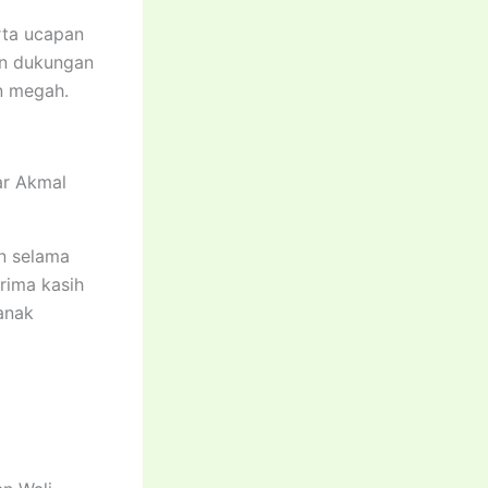
rta ucapan
dan dukungan
an megah.
ar Akmal
n selama
rima kasih
anak