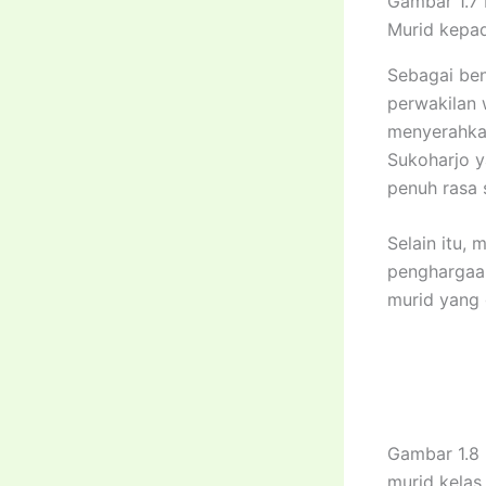
Gambar 1.7 
Murid kepa
Sebagai ben
perwakilan 
menyerahka
Sukoharjo y
penuh rasa 
Selain itu,
penghargaan
murid yang 
Gambar 1.8 
murid kelas