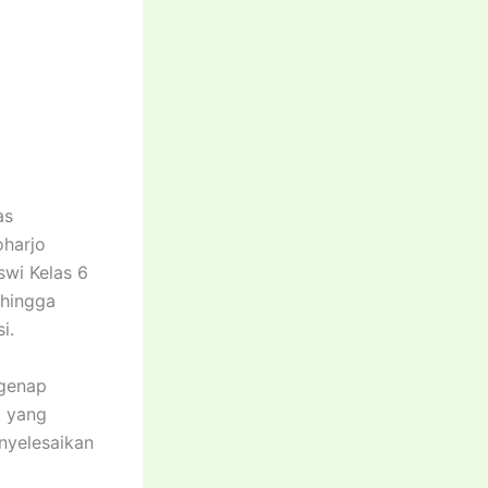
as
oharjo
wi Kelas 6
 hingga
i.
egenap
6 yang
nyelesaikan