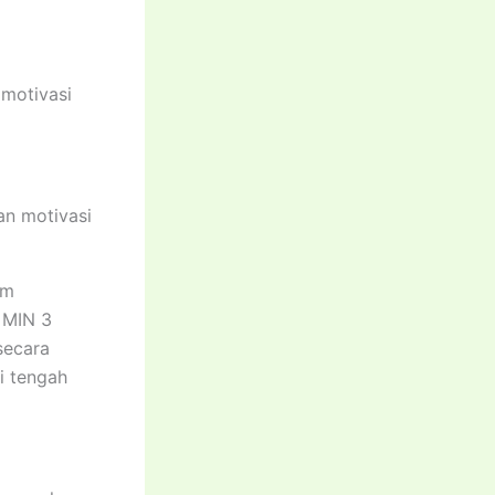
motivasi
an motivasi
am
 MIN 3
secara
i tengah