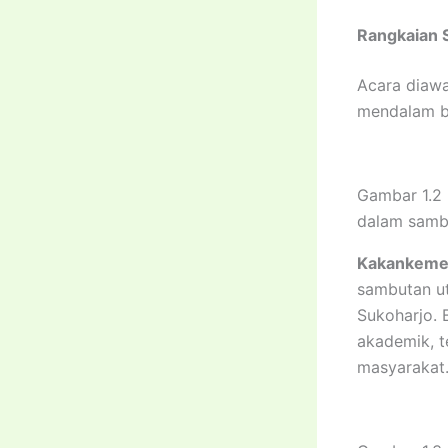
Rangkaian 
Acara diaw
mendalam ba
Gambar 1.2 
dalam samb
Kakankemena
sambutan u
Sukoharjo. 
akademik, t
masyarakat