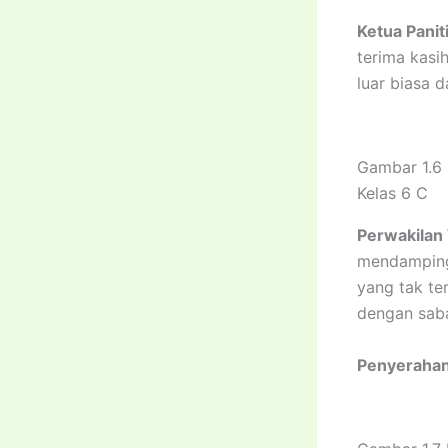
Ketua Panit
terima kasi
luar biasa 
Gambar 1.6 
Kelas 6 C
Perwakilan 
mendampingi
yang tak te
dengan saba
Penyerahan