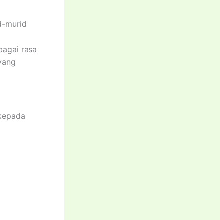
d-murid
agai rasa
yang
 kepada