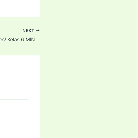
NEXT
Selamat dan sukses! Kelas 6 MIN 3 Sukoharjo Tahun Pelajaran 2025/2026 yang telah dinyatakan Lulus 100%