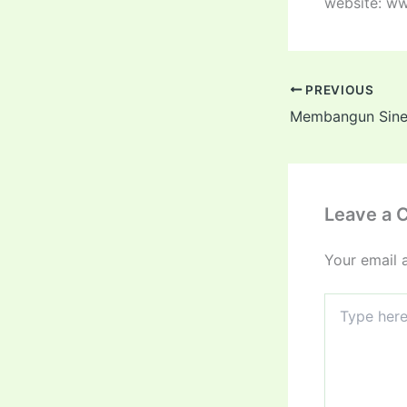
website: w
PREVIOUS
Leave a
Your email 
Type
here..