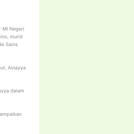
 MI Negeri
gino, murid
de Sains
ut, Ainayya
nayya dalam
yampaikan