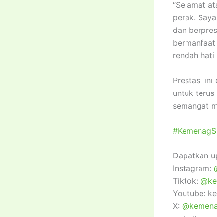
“Selamat at
perak. Saya
dan berpres
bermanfaat 
rendah hati 
Prestasi in
untuk terus
semangat ma
#KemenagS
Dapatkan up
Instagram:
Tiktok:
@ke
Youtube: k
X:
@kemena