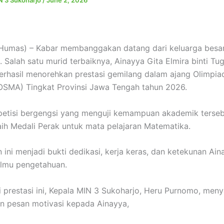
 3 Sukoharjo
/
June 2, 2026
Humas) – Kabar membanggakan datang dari keluarga besar
. Salah satu murid terbaiknya, Ainayya Gita Elmira binti Tu
berhasil menorehkan prestasi gemilang dalam ajang Olimpia
OSMA) Tingkat Provinsi Jawa Tengah tahun 2026.
etisi bergengsi yang menguji kemampuan akademik terseb
ih Medali Perak untuk mata pelajaran Matematika.
n ini menjadi bukti dedikasi, kerja keras, dan ketekunan Ai
ilmu pengetahuan.
prestasi ini, Kepala MIN 3 Sukoharjo, Heru Purnomo, men
an pesan motivasi kepada Ainayya,