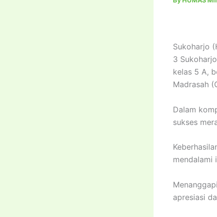
By
HUMAS MIN
Sukoharjo (
3 Sukoharjo
kelas 5 A, 
Madrasah (
Dalam komp
sukses mera
Keberhasila
mendalami 
Menanggapi 
apresiasi d