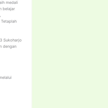
aih medali
 belajar
,
 Tetaplah
 3 Sukoharjo
an dengan
elalui